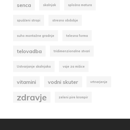
senca
skalnjak
splošna matura
spuščeni stropi
stresno obdobje
suho montažne gradnje
telesna forma
telovadba
tridimenzionalne stvari
Ustvarjanje skalnjaka
vaje za mišice
vitamini
vodni skuter
vrtnarjenje
zdravje
zeleni pire krompir