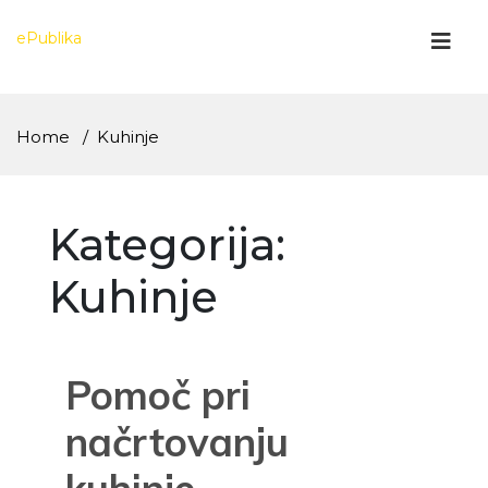
Skip
to
ePublika
content
Home
Kuhinje
Kategorija:
Kuhinje
Pomoč pri
načrtovanju