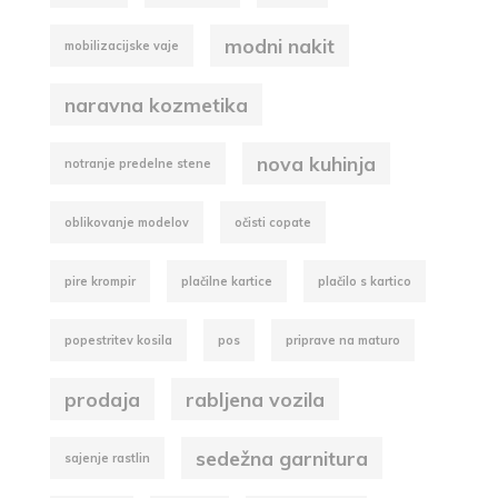
modni nakit
mobilizacijske vaje
naravna kozmetika
nova kuhinja
notranje predelne stene
oblikovanje modelov
očisti copate
pire krompir
plačilne kartice
plačilo s kartico
popestritev kosila
pos
priprave na maturo
prodaja
rabljena vozila
sedežna garnitura
sajenje rastlin