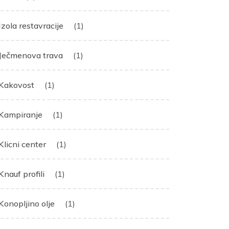
Izola restavracije
(1)
Ječmenova trava
(1)
Kakovost
(1)
Kampiranje
(1)
Klicni center
(1)
Knauf profili
(1)
Konopljino olje
(1)