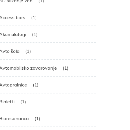
3D slikanje zob
(1)
Access bars
(1)
Akumulatorji
(1)
Avto šola
(1)
Avtomobilsko zavarovanje
(1)
Avtopralnice
(1)
Bialetti
(1)
Bioresonanca
(1)