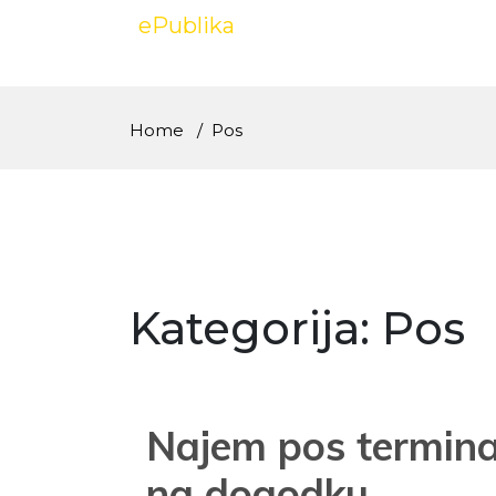
Skip
ePublika
to
content
Home
Pos
Kategorija:
Pos
Najem pos terminal
na dogodku