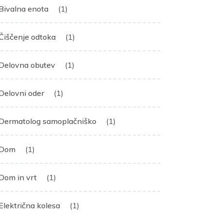
Bivalna enota
(1)
Čiščenje odtoka
(1)
Delovna obutev
(1)
Delovni oder
(1)
Dermatolog samoplačniško
(1)
Dom
(1)
Dom in vrt
(1)
Električna kolesa
(1)