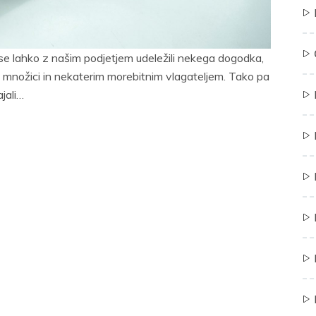
 se lahko z našim podjetjem udeležili nekega dogodka,
rši množici in nekaterim morebitnim vlagateljem. Tako pa
jali…