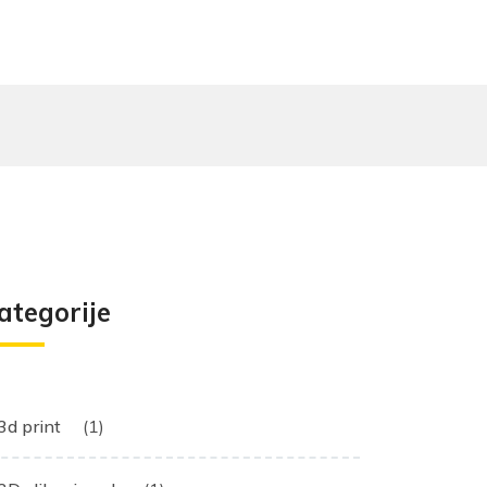
ategorije
3d print
(1)