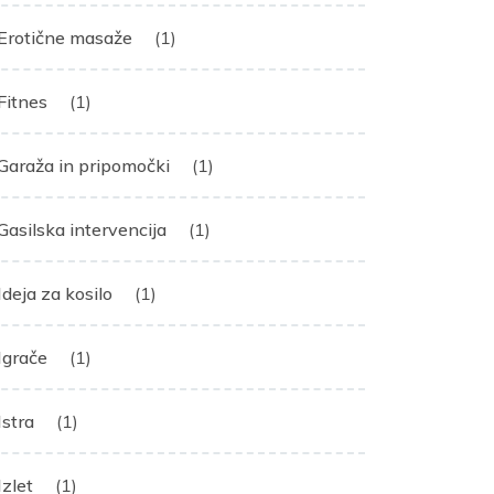
Erotične masaže
(1)
Fitnes
(1)
Garaža in pripomočki
(1)
Gasilska intervencija
(1)
Ideja za kosilo
(1)
Igrače
(1)
Istra
(1)
Izlet
(1)