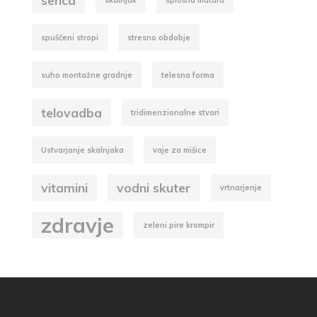
senca
skalnjak
splošna matura
spuščeni stropi
stresno obdobje
suho montažne gradnje
telesna forma
telovadba
tridimenzionalne stvari
Ustvarjanje skalnjaka
vaje za mišice
vitamini
vodni skuter
vrtnarjenje
zdravje
zeleni pire krompir