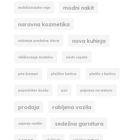
modni nakit
mobilizacijske vaje
naravna kozmetika
nova kuhinja
notranje predelne stene
oblikovanje modelov
očisti copate
pire krompir
plačilne kartice
plačilo s kartico
popestritev kosila
pos
priprave na maturo
prodaja
rabljena vozila
sedežna garnitura
sajenje rastlin