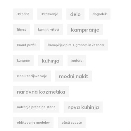
delo
3d print
3d tiskanje
dogodek
kampiranje
fitnes
kamniti vrtovi
Knauf profili
krompirjev pire z grahom in česnom
kuhinja
kuhanje
matura
modni nakit
mobilizacijske vaje
naravna kozmetika
nova kuhinja
notranje predelne stene
oblikovanje modelov
očisti copate