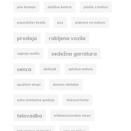
pire krompir
plačilne kartice
plačilo s kartico
popestritev kosila
pos
priprave na maturo
prodaja
rabljena vozila
sedežna garnitura
sajenje rastlin
senca
skalnjak
splošna matura
spuščeni stropi
stresno obdobje
suho montažne gradnje
telesna forma
telovadba
tridimenzionalne stvari
Ustvarjanje skalnjaka
vaje za mišice