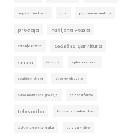
popestritev kosila
pos
priprave na maturo
prodaja
rabljena vozila
sedežna garnitura
sajenje rastlin
senca
skalnjak
splošna matura
spuščeni stropi
stresno obdobje
suho montažne gradnje
telesna forma
telovadba
tridimenzionalne stvari
Ustvarjanje skalnjaka
vaje za mišice