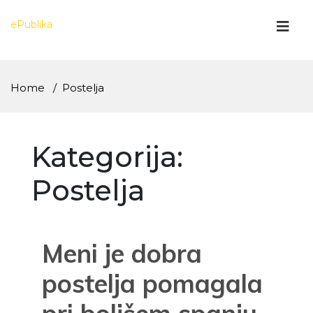
Skip
to
ePublika
content
Home
Postelja
Kategorija:
Postelja
Meni je dobra
postelja pomagala