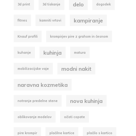
delo
3d print
3d tiskanje
dogodek
kampiranje
fitnes
kamniti vrtovi
Knauf profili
krompirjev pire z grahom in česnom
kuhinja
kuhanje
matura
modni nakit
mobilizacijske vaje
naravna kozmetika
nova kuhinja
notranje predelne stene
oblikovanje modelov
očisti copate
pire krompir
plačilne kartice
plačilo s kartico