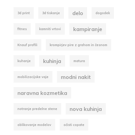
delo
3d print
3d tiskanje
dogodek
kampiranje
fitnes
kamniti vrtovi
Knauf profili
krompirjev pire z grahom in česnom
kuhinja
kuhanje
matura
modni nakit
mobilizacijske vaje
naravna kozmetika
nova kuhinja
notranje predelne stene
oblikovanje modelov
očisti copate