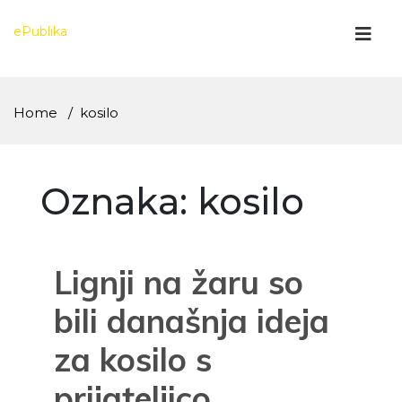
Skip
to
ePublika
content
Home
kosilo
Oznaka:
kosilo
Lignji na žaru so
bili današnja ideja
za kosilo s
prijateljico