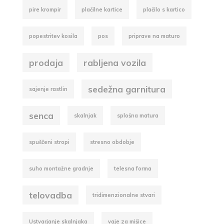
pire krompir
plačilne kartice
plačilo s kartico
popestritev kosila
pos
priprave na maturo
prodaja
rabljena vozila
sedežna garnitura
sajenje rastlin
senca
skalnjak
splošna matura
spuščeni stropi
stresno obdobje
suho montažne gradnje
telesna forma
telovadba
tridimenzionalne stvari
Ustvarjanje skalnjaka
vaje za mišice