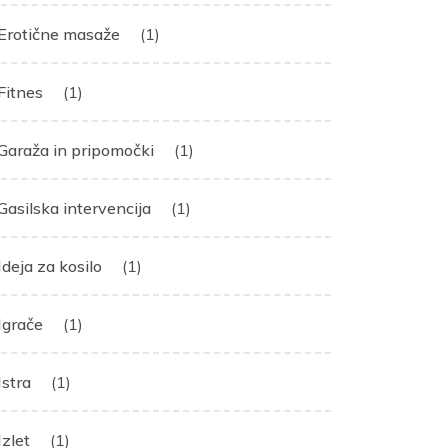
Erotične masaže
(1)
Fitnes
(1)
Garaža in pripomočki
(1)
Gasilska intervencija
(1)
Ideja za kosilo
(1)
Igrače
(1)
Istra
(1)
Izlet
(1)