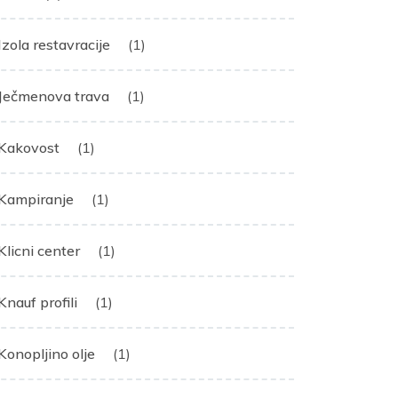
Izola restavracije
(1)
Ječmenova trava
(1)
Kakovost
(1)
Kampiranje
(1)
Klicni center
(1)
Knauf profili
(1)
Konopljino olje
(1)