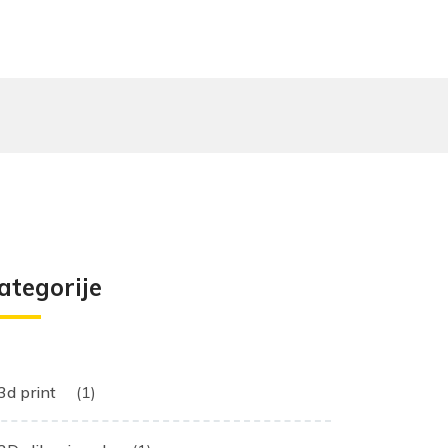
ategorije
3d print
(1)