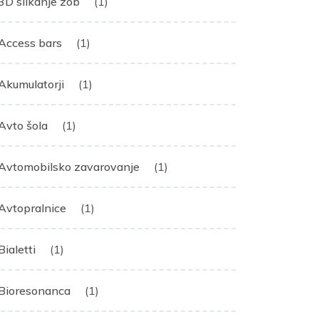
3D slikanje zob
(1)
Access bars
(1)
Akumulatorji
(1)
Avto šola
(1)
Avtomobilsko zavarovanje
(1)
Avtopralnice
(1)
Bialetti
(1)
Bioresonanca
(1)