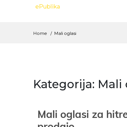
Skip
ePublika
to
content
Home
Mali oglasi
Kategorija:
Mali 
Mali oglasi za hitr
prodajo