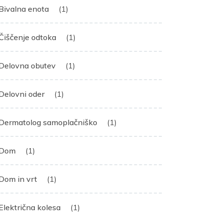
Bivalna enota
(1)
Čiščenje odtoka
(1)
Delovna obutev
(1)
Delovni oder
(1)
Dermatolog samoplačniško
(1)
Dom
(1)
Dom in vrt
(1)
Električna kolesa
(1)