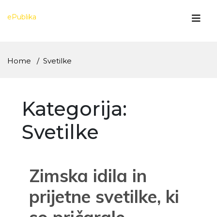
Skip
to
ePublika
content
Home
Svetilke
Kategorija:
Svetilke
Zimska idila in
prijetne svetilke, ki