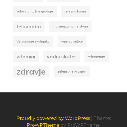
suho montažne gradnje
telesna forma
telovadba
tridimenzionalne stvari
Ustvarjanje skalnjaka
vaje za mišice
vitamini
vodni skuter
vrtnarjenje
zdravje
zeleni pire krompir
Proudly powered by WordPress
|
Theme:
ProWPTheme
by ProWPTheme.