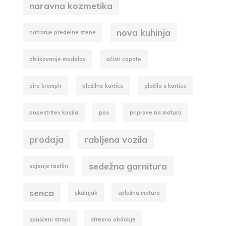
naravna kozmetika
nova kuhinja
notranje predelne stene
oblikovanje modelov
očisti copate
pire krompir
plačilne kartice
plačilo s kartico
popestritev kosila
pos
priprave na maturo
prodaja
rabljena vozila
sedežna garnitura
sajenje rastlin
senca
skalnjak
splošna matura
spuščeni stropi
stresno obdobje