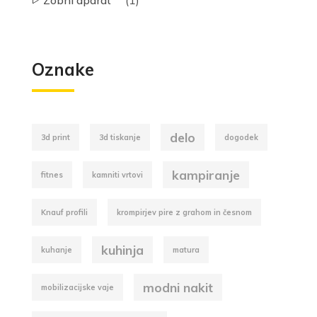
Zobni aparat
(1)
Oznake
delo
3d print
3d tiskanje
dogodek
kampiranje
fitnes
kamniti vrtovi
Knauf profili
krompirjev pire z grahom in česnom
kuhinja
kuhanje
matura
modni nakit
mobilizacijske vaje