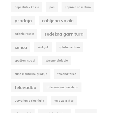
popestritev kosila
pos
priprave na maturo
prodaja
rabljena vozila
sedežna garnitura
sajenje rastlin
senca
skalnjak
splošna matura
spuščeni stropi
stresno obdobje
suho montažne gradnje
telesna forma
telovadba
tridimenzionalne stvari
Ustvarjanje skalnjaka
vaje za mišice