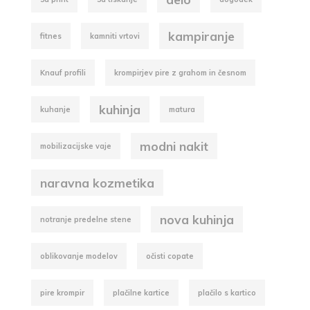
kampiranje
fitnes
kamniti vrtovi
Knauf profili
krompirjev pire z grahom in česnom
kuhinja
kuhanje
matura
modni nakit
mobilizacijske vaje
naravna kozmetika
nova kuhinja
notranje predelne stene
oblikovanje modelov
očisti copate
pire krompir
plačilne kartice
plačilo s kartico