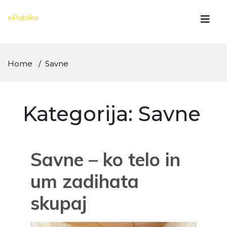
Skip
to
ePublika
content
Home
Savne
Kategorija:
Savne
Savne – ko telo in
um zadihata
skupaj