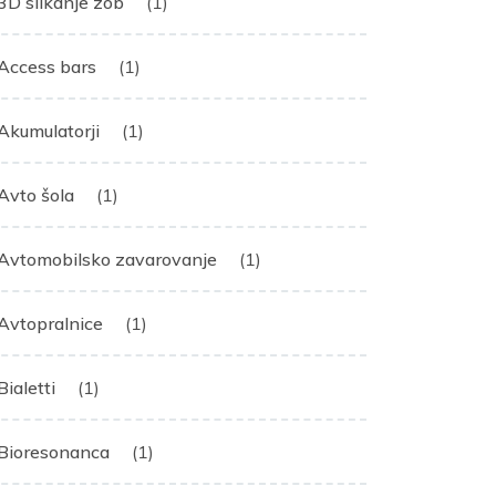
3D slikanje zob
(1)
Access bars
(1)
Akumulatorji
(1)
Avto šola
(1)
Avtomobilsko zavarovanje
(1)
Avtopralnice
(1)
Bialetti
(1)
Bioresonanca
(1)