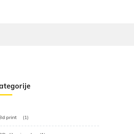
ategorije
3d print
(1)