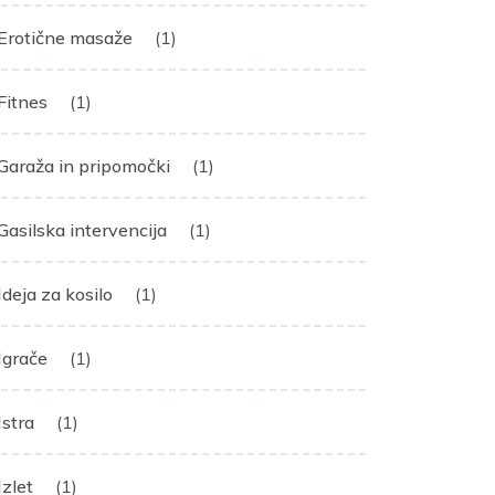
Erotične masaže
(1)
Fitnes
(1)
Garaža in pripomočki
(1)
Gasilska intervencija
(1)
Ideja za kosilo
(1)
Igrače
(1)
Istra
(1)
Izlet
(1)