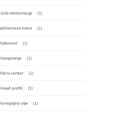
Izola restavracije
(1)
Ječmenova trava
(1)
Kakovost
(1)
Kampiranje
(1)
Klicni center
(1)
Knauf profili
(1)
Konopljino olje
(1)