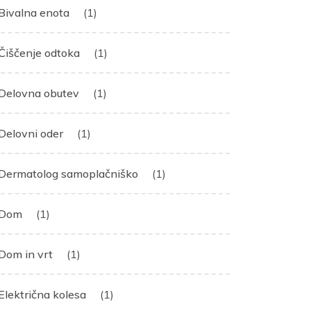
Bivalna enota
(1)
Čiščenje odtoka
(1)
Delovna obutev
(1)
Delovni oder
(1)
Dermatolog samoplačniško
(1)
Dom
(1)
Dom in vrt
(1)
Električna kolesa
(1)