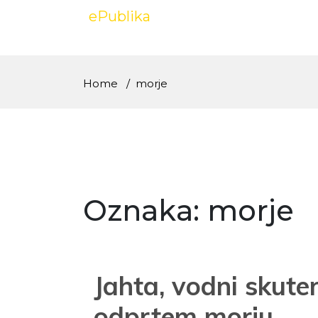
Skip
ePublika
to
content
Home
morje
Oznaka:
morje
Jahta, vodni skute
odprtem morju