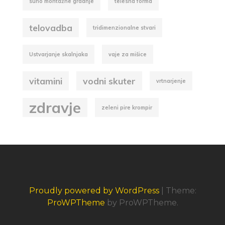
suho montažne gradnje
telesna forma
telovadba
tridimenzionalne stvari
Ustvarjanje skalnjaka
vaje za mišice
vitamini
vodni skuter
vrtnarjenje
zdravje
zeleni pire krompir
Proudly powered by WordPress
|
Theme:
ProWPTheme
by ProWPTheme.