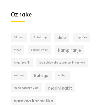
Oznake
delo
3d print
3d tiskanje
dogodek
kampiranje
fitnes
kamniti vrtovi
Knauf profili
krompirjev pire z grahom in česnom
kuhinja
kuhanje
matura
modni nakit
mobilizacijske vaje
naravna kozmetika