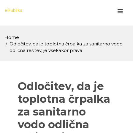
Skip
to
ePublika
content
Home
Odločitev, da je toplotna črpalka za sanitarno vodo
odlična rešitev, je vsekakor prava
Odločitev, da je
toplotna črpalka
za sanitarno
vodo odlična