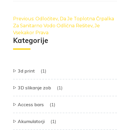
Navigacija
prispevka
Previous:
Odločitev, Da Je Toplotna Črpalka
Za Sanitarno Vodo Odlična Rešitev, Je
Vsekakor Prava
Kategorije
3d print
(1)
3D slikanje zob
(1)
Access bars
(1)
Akumulatorji
(1)