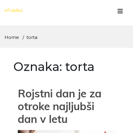
Skip
to
ePublika
content
Home
torta
Oznaka:
torta
Rojstni dan je za
otroke najljubši
dan v letu