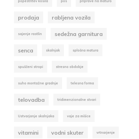
popestritev kosila
pos
priprave na maturo
prodaja
rabljena vozila
sedežna garnitura
sajenje rastlin
senca
skalnjak
splošna matura
spuščeni stropi
stresno obdobje
suho montažne gradnje
telesna forma
telovadba
tridimenzionalne stvari
Ustvarjanje skalnjaka
vaje za mišice
vitamini
vodni skuter
vrtnarjenje