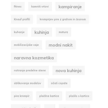
kampiranje
fitnes
kamniti vrtovi
Knauf profili
krompirjev pire z grahom in česnom
kuhinja
kuhanje
matura
modni nakit
mobilizacijske vaje
naravna kozmetika
nova kuhinja
notranje predelne stene
oblikovanje modelov
očisti copate
pire krompir
plačilne kartice
plačilo s kartico