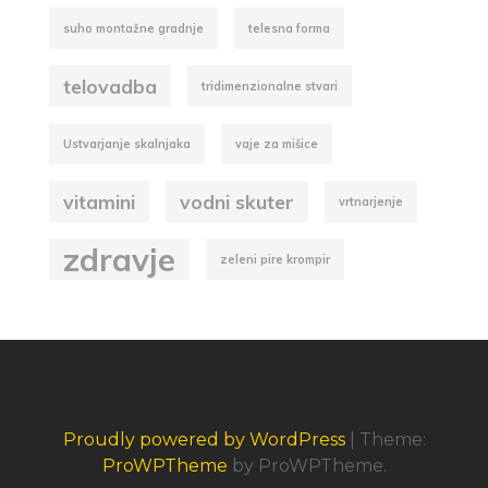
suho montažne gradnje
telesna forma
telovadba
tridimenzionalne stvari
Ustvarjanje skalnjaka
vaje za mišice
vitamini
vodni skuter
vrtnarjenje
zdravje
zeleni pire krompir
Proudly powered by WordPress
|
Theme:
ProWPTheme
by ProWPTheme.