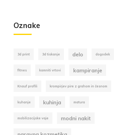
Oznake
delo
3d print
3d tiskanje
dogodek
kampiranje
fitnes
kamniti vrtovi
Knauf profili
krompirjev pire z grahom in česnom
kuhinja
kuhanje
matura
modni nakit
mobilizacijske vaje
naravna kozmetika