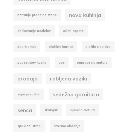
nova kuhinja
notranje predelne stene
oblikovanje modelov
očisti copate
pire krompir
plačilne kartice
plačilo s kartico
popestritev kosila
pos
priprave na maturo
prodaja
rabljena vozila
sedežna garnitura
sajenje rastlin
senca
skalnjak
splošna matura
spuščeni stropi
stresno obdobje