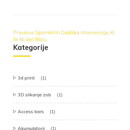
Navigacija
prispevka
Previous:
Spomini In Gasilska Intervencija, Ki
Je Ni Več Blizu
Kategorije
3d print
(1)
3D slikanje zob
(1)
Access bars
(1)
Akumulatorji
(1)