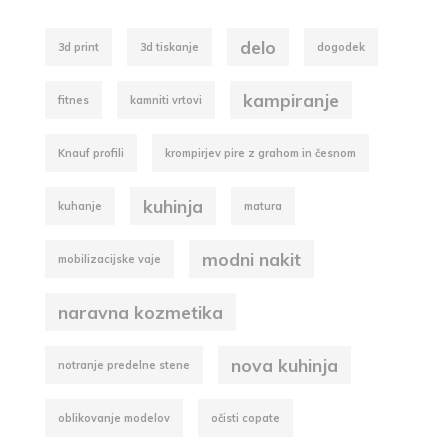
delo
3d print
3d tiskanje
dogodek
kampiranje
fitnes
kamniti vrtovi
Knauf profili
krompirjev pire z grahom in česnom
kuhinja
kuhanje
matura
modni nakit
mobilizacijske vaje
naravna kozmetika
nova kuhinja
notranje predelne stene
oblikovanje modelov
očisti copate