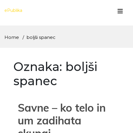
Skip
to
ePublika
content
Home
boljši spanec
Oznaka:
boljši
spanec
Savne – ko telo in
um zadihata