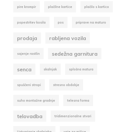
pire krompir
plačilne kartice
plačilo s kartico
popestritev kosila
pos
priprave na maturo
prodaja
rabljena vozila
sedežna garnitura
sajenje rastlin
senca
skalnjak
splošna matura
spuščeni stropi
stresno obdobje
suho montažne gradnje
telesna forma
telovadba
tridimenzionalne stvari
Ustvarjanje skalnjaka
vaje za mišice