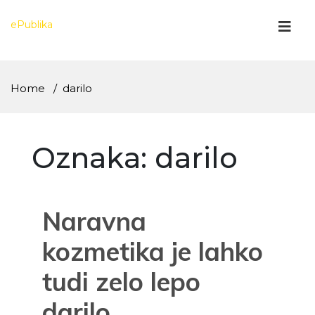
Skip
to
ePublika
content
Home
darilo
Oznaka:
darilo
Naravna
kozmetika je lahko
tudi zelo lepo
darilo