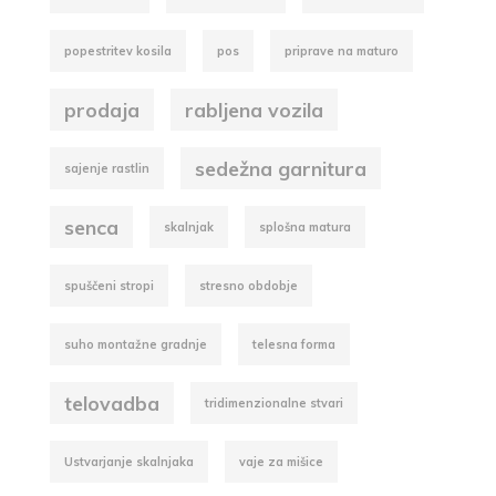
popestritev kosila
pos
priprave na maturo
prodaja
rabljena vozila
sedežna garnitura
sajenje rastlin
senca
skalnjak
splošna matura
spuščeni stropi
stresno obdobje
suho montažne gradnje
telesna forma
telovadba
tridimenzionalne stvari
Ustvarjanje skalnjaka
vaje za mišice