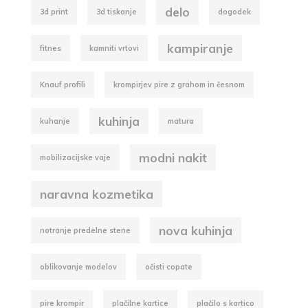
delo
3d print
3d tiskanje
dogodek
kampiranje
fitnes
kamniti vrtovi
Knauf profili
krompirjev pire z grahom in česnom
kuhinja
kuhanje
matura
modni nakit
mobilizacijske vaje
naravna kozmetika
nova kuhinja
notranje predelne stene
oblikovanje modelov
očisti copate
pire krompir
plačilne kartice
plačilo s kartico