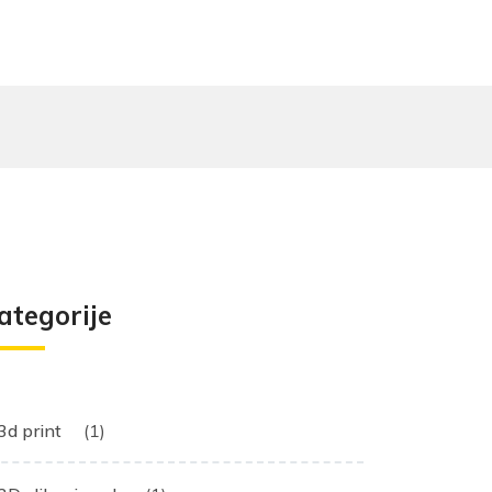
ategorije
3d print
(1)