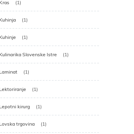
Kras
(1)
Kuhinja
(1)
Kuhinje
(1)
Kulinarika Slovenske Istre
(1)
Laminat
(1)
Lektoriranje
(1)
Lepotni kirurg
(1)
Lovska trgovina
(1)