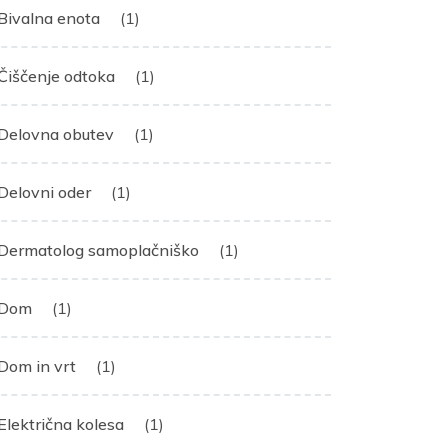
Bivalna enota
(1)
Čiščenje odtoka
(1)
Delovna obutev
(1)
Delovni oder
(1)
Dermatolog samoplačniško
(1)
Dom
(1)
Dom in vrt
(1)
Električna kolesa
(1)