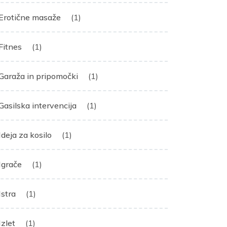
Erotične masaže
(1)
Fitnes
(1)
Garaža in pripomočki
(1)
Gasilska intervencija
(1)
Ideja za kosilo
(1)
Igrače
(1)
Istra
(1)
Izlet
(1)