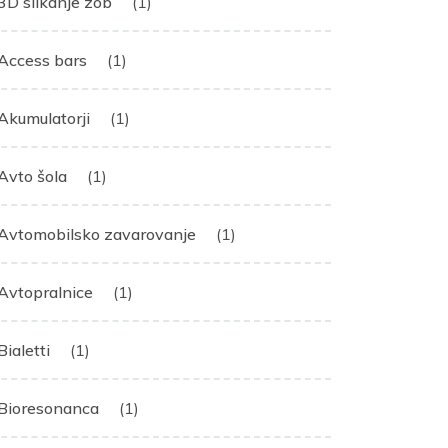
3D slikanje zob
(1)
Access bars
(1)
Akumulatorji
(1)
Avto šola
(1)
Avtomobilsko zavarovanje
(1)
Avtopralnice
(1)
Bialetti
(1)
Bioresonanca
(1)