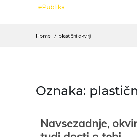
Skip
ePublika
to
content
Home
plastični okvirji
Oznaka:
plastičn
Navsezadnje, okvir
tudi dosti o tebi