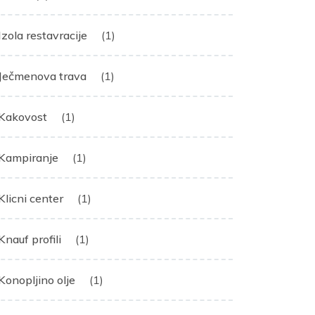
Izola restavracije
(1)
Ječmenova trava
(1)
Kakovost
(1)
Kampiranje
(1)
Klicni center
(1)
Knauf profili
(1)
Konopljino olje
(1)