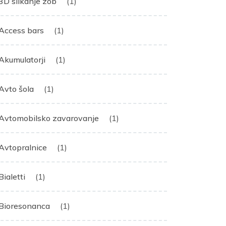
3D slikanje zob
(1)
Access bars
(1)
Akumulatorji
(1)
Avto šola
(1)
Avtomobilsko zavarovanje
(1)
Avtopralnice
(1)
Bialetti
(1)
Bioresonanca
(1)