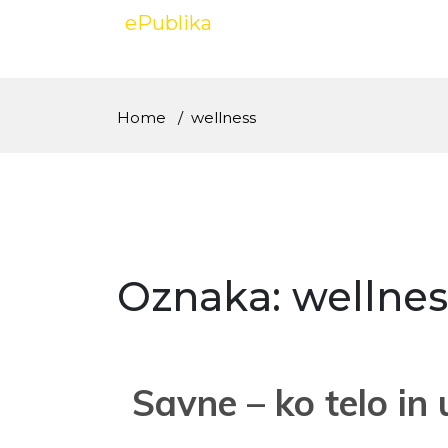
Skip
ePublika
to
content
Home
wellness
Oznaka:
wellnes
Savne – ko telo in