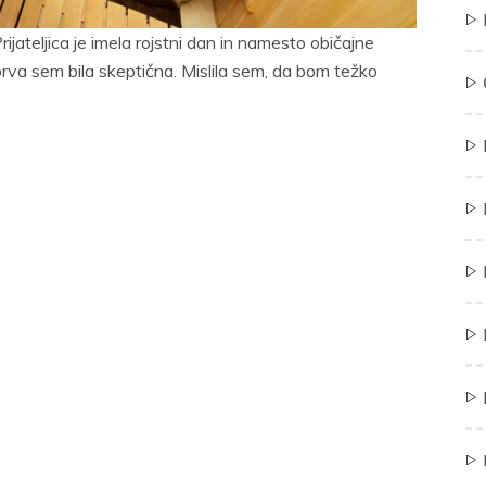
ijateljica je imela rojstni dan in namesto običajne
prva sem bila skeptična. Mislila sem, da bom težko