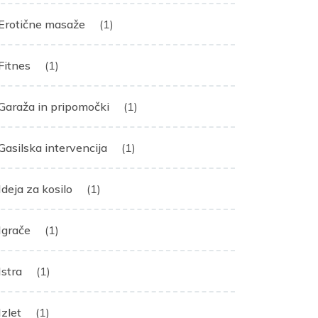
Erotične masaže
(1)
Fitnes
(1)
Garaža in pripomočki
(1)
Gasilska intervencija
(1)
Ideja za kosilo
(1)
Igrače
(1)
Istra
(1)
Izlet
(1)