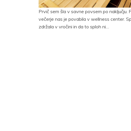
Prvič sem šla v savne povsem po naključju. Pr
večerje nas je povabila v wellness center. S
zdržala v vročini in da to sploh ni…