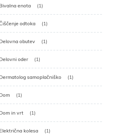
Bivalna enota
(1)
Čiščenje odtoka
(1)
Delovna obutev
(1)
Delovni oder
(1)
Dermatolog samoplačniško
(1)
Dom
(1)
Dom in vrt
(1)
Električna kolesa
(1)