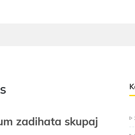
s
K
 um zadihata skupaj