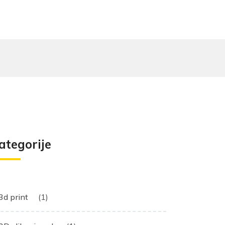
ategorije
3d print
(1)