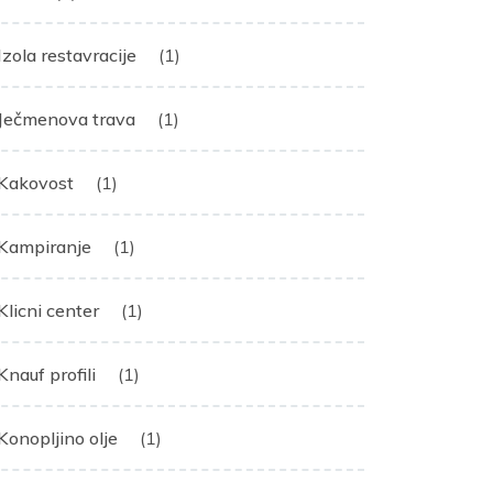
Izola restavracije
(1)
Ječmenova trava
(1)
Kakovost
(1)
Kampiranje
(1)
Klicni center
(1)
Knauf profili
(1)
Konopljino olje
(1)