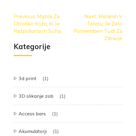
Navigacija
prispevka
Previous:
Mazila Za
Next:
Melanin V
Otroško Kožo, Ki Je
Telesu Je Zelo
Razpokana In Suha
Pomemben Tudi Za
Zdravje
Kategorije
3d print
(1)
3D slikanje zob
(1)
Access bars
(1)
Akumulatorji
(1)