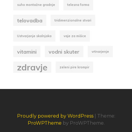
suho montažne gradnje
telesna forma
telovadba
tridimenzionalne stvari
Ustvarjanje skalnjaka
vaje za mišice
vitamini
vodni skuter
vrtnarjenje
zdravje
zeleni pire krompir
Proudly powered by WordPress
|
Theme:
ProWPTheme
by ProWPTheme.