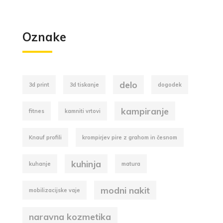
Oznake
delo
3d print
3d tiskanje
dogodek
kampiranje
fitnes
kamniti vrtovi
Knauf profili
krompirjev pire z grahom in česnom
kuhinja
kuhanje
matura
modni nakit
mobilizacijske vaje
naravna kozmetika