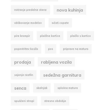
nova kuhinja
notranje predelne stene
oblikovanje modelov
očisti copate
pire krompir
plačilne kartice
plačilo s kartico
popestritev kosila
pos
priprave na maturo
prodaja
rabljena vozila
sedežna garnitura
sajenje rastlin
senca
skalnjak
splošna matura
spuščeni stropi
stresno obdobje