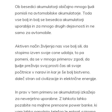
Ob besedici akumulatorji običajno mnogo ljudi
pomisli na avtomobilske akumulatorje. Toda
vse bolj in bolj se besedica akumulatorji
uporablja in za mnogo drugih dejavnosti in ne
samo za avtomobile.
Aktiven način življenja nas vse bolj sili, da
stopimo izven svoje cone udobja, to pa
pomeni, da se v mnogo primerov zgodi, da
ljudje preživijo svoj prosti čas ali svoje
počitnice v naravi in kar je še bolj bistveno,
daleč stran od civilizacije in električne energije.
In prav v tem primeru se akumulatorji izkažejo
za neverjetno uporabne. Z lahkoto lahko
pozabite na majhne prenosne power banke, ki
vam lahko napolnijo telefon le enkrat oziroma