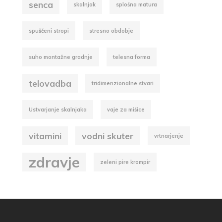
senca
skalnjak
splošna matura
spuščeni stropi
stresno obdobje
suho montažne gradnje
telesna forma
telovadba
tridimenzionalne stvari
Ustvarjanje skalnjaka
vaje za mišice
vitamini
vodni skuter
vrtnarjenje
zdravje
zeleni pire krompir