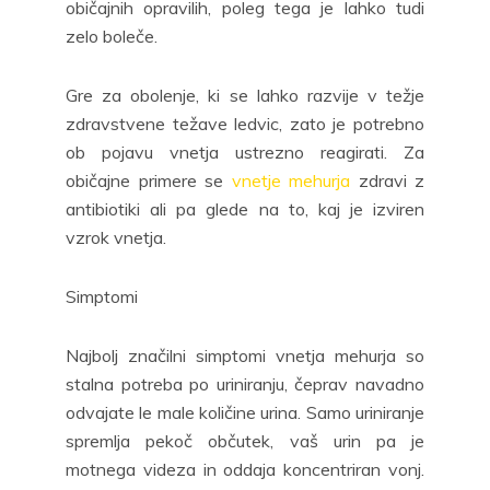
običajnih opravilih, poleg tega je lahko tudi
zelo boleče.
Gre za obolenje, ki se lahko razvije v težje
zdravstvene težave ledvic, zato je potrebno
ob pojavu vnetja ustrezno reagirati. Za
običajne primere se
vnetje mehurja
zdravi z
antibiotiki ali pa glede na to, kaj je izviren
vzrok vnetja.
Simptomi
Najbolj značilni simptomi vnetja mehurja so
stalna potreba po uriniranju, čeprav navadno
odvajate le male količine urina. Samo uriniranje
spremlja pekoč občutek, vaš urin pa je
motnega videza in oddaja koncentriran vonj.