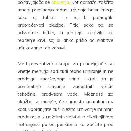
ponavljajoča se
obolenja
. Kot domačo zaščito
mnogi predlagajo redno uživanje brusničnega
soka ali tablet. Te naj bi pomagale
preprečevati okužbe. Pitje soka pa se
odsvetuje tistim, ki jemljejo zdravila za
redčenje krvi, saj bi lahko prišlo do slabitve
učinkovanja teh zdravil.
Med preventivne ukrepe za ponavljajoče se
vnetje mehurja sodi tudi redno uriniranje in ne
predolgo zadrževanje urina. Hkrati pa je
pomembno uživanje zadostnih količin
tekočine, predvsem vode. Možnosti za
okužbo so manjše, če namesto namakanja v
kadi, uporabljate tuš. Nežno umivanje intimnih
predelov, a z nežnimi sredstvi in nikoli njihove
notranjosti pa bo poskrbelo za zaščito pred