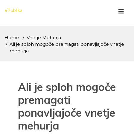
Skip
to
ePublika
content
Home
Vnetje Mehurja
Ali je sploh mogoče premagati ponavljajoče vnetje
mehurja
Ali je sploh mogoče
premagati
ponavljajoče vnetje
mehurja