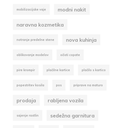
modni nakit
mobilizacijske vaje
naravna kozmetika
nova kuhinja
notranje predelne stene
oblikovanje modelov
očisti copate
pire krompir
plačilne kartice
plačilo s kartico
popestritev kosila
pos
priprave na maturo
prodaja
rabljena vozila
sedežna garnitura
sajenje rastlin