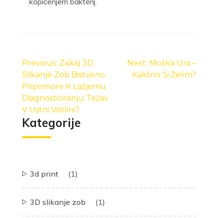
kopičenjem bakterij.
Navigacija
prispevka
Previous:
Zakaj 3D
Next:
Moška Ura –
Slikanje Zob Bistveno
Kakšno Si Želim?
Pripomore K Lažjemu
Diagnosticiranju Težav
V Ustni Votlini?
Kategorije
3d print
(1)
3D slikanje zob
(1)