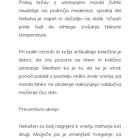
Poleg težav z uriniranjem morda čutite
neudobje na področju medenice, spodnji del
trebuha je napet in občutljiv na dotik. Včasih
pride tudi do rahlega zvišanja telesne
temperature.
Pri malih otrocih, ki težje artikulirajo bolečine je
dobro, da ste pozorni na ritem in količino
uriniranja. Medtem ko je to, da se je otrok
ponoči polulal v posteljo redko znak vnetja, pa
morda lahko na obolenje nakazujejo naključna
močenja čez dan.
Preventivni ukrepi
Nekateri so bolj nagnjeni k vnetju mehurja kot
drugi. Mogoče pa je zmanjšati tveganje za