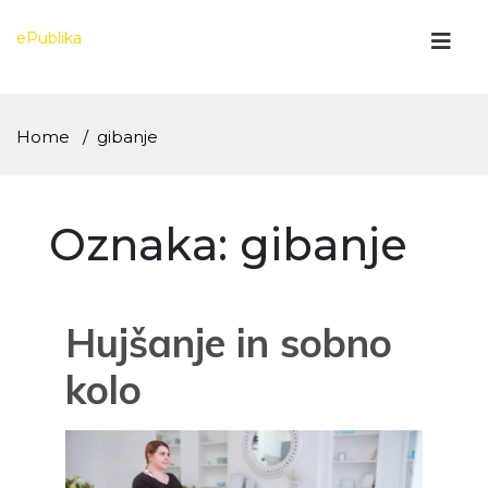
Skip
to
ePublika
content
Home
gibanje
Oznaka:
gibanje
Hujšanje in sobno
kolo