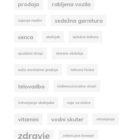
prodaja
rabljena vozila
sedežna garnitura
sajenje rastlin
senca
skalnjak
splošna matura
spuščeni stropi
stresno obdobje
suho montažne gradnje
telesna forma
telovadba
tridimenzionalne stvari
Ustvarjanje skalnjaka
vaje za mišice
vitamini
vodni skuter
vrtnarjenje
zdravje
zeleni pire krompir