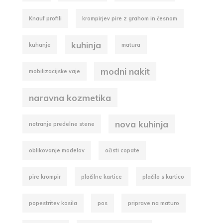
Knauf profili
krompirjev pire z grahom in česnom
kuhinja
kuhanje
matura
modni nakit
mobilizacijske vaje
naravna kozmetika
nova kuhinja
notranje predelne stene
oblikovanje modelov
očisti copate
pire krompir
plačilne kartice
plačilo s kartico
popestritev kosila
pos
priprave na maturo