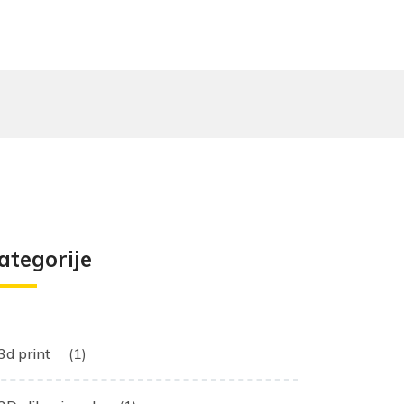
ategorije
3d print
(1)