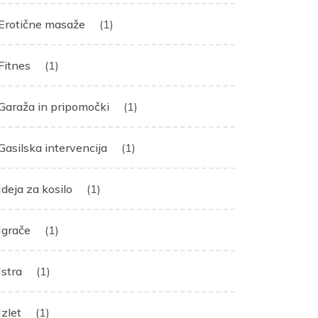
Erotične masaže
(1)
Fitnes
(1)
Garaža in pripomočki
(1)
Gasilska intervencija
(1)
Ideja za kosilo
(1)
Igrače
(1)
Istra
(1)
Izlet
(1)