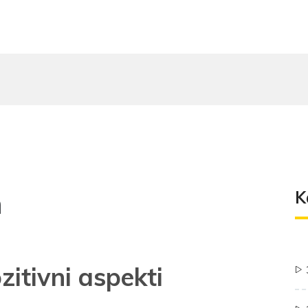
a
K
zitivni aspekti