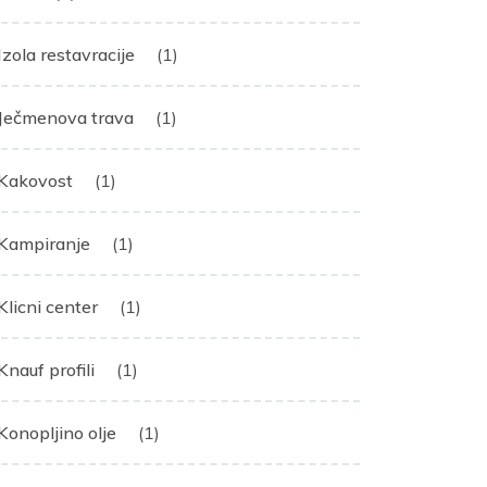
Izola restavracije
(1)
Ječmenova trava
(1)
Kakovost
(1)
Kampiranje
(1)
Klicni center
(1)
Knauf profili
(1)
Konopljino olje
(1)