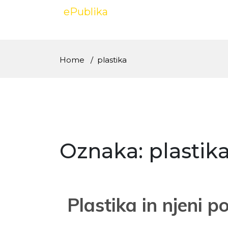
Skip
ePublika
to
content
Home
plastika
Oznaka:
plastik
Plastika in njeni po