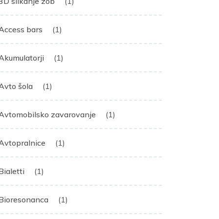
3D slikanje zob
(1)
Access bars
(1)
Akumulatorji
(1)
Avto šola
(1)
Avtomobilsko zavarovanje
(1)
Avtopralnice
(1)
Bialetti
(1)
Bioresonanca
(1)