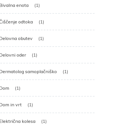
Bivalna enota
(1)
Čiščenje odtoka
(1)
Delovna obutev
(1)
Delovni oder
(1)
Dermatolog samoplačniško
(1)
Dom
(1)
Dom in vrt
(1)
Električna kolesa
(1)