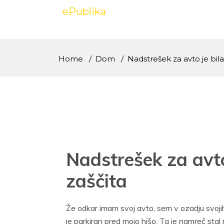
Skip
ePublika
to
content
Home
Dom
Nadstrešek za avto je bila
Nadstrešek za avto
zaščita
Že odkar imam svoj avto, sem v ozadju svojih
je parkiran pred mojo hišo. Ta je namreč stal 