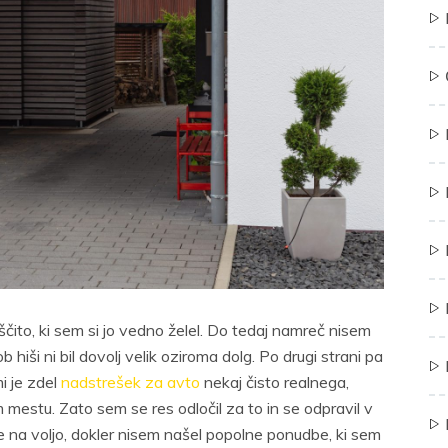
čito, ki sem si jo vedno želel. Do tedaj namreč nisem
hiši ni bil dovolj velik oziroma dolg. Po drugi strani pa
i je zdel
nadstrešek za avto
nekaj čisto realnega,
m mestu. Zato sem se res odločil za to in se odpravil v
je na voljo, dokler nisem našel popolne ponudbe, ki sem