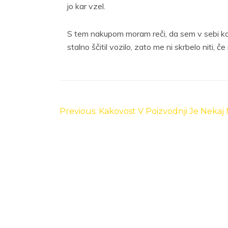
jo kar vzel.
S tem nakupom moram reči, da sem v sebi kon
stalno ščitil vozilo, zato me ni skrbelo niti, č
Navigacija
prispevka
Previous:
Kakovost V Poizvodnji Je Nekaj