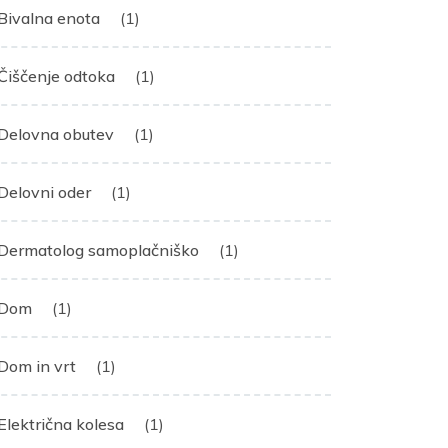
Bivalna enota
(1)
Čiščenje odtoka
(1)
Delovna obutev
(1)
Delovni oder
(1)
Dermatolog samoplačniško
(1)
Dom
(1)
Dom in vrt
(1)
Električna kolesa
(1)