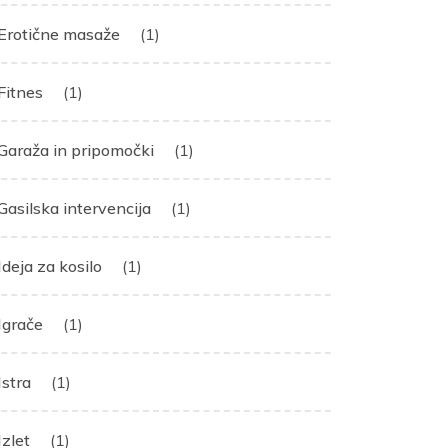
Erotične masaže
(1)
Fitnes
(1)
Garaža in pripomočki
(1)
Gasilska intervencija
(1)
Ideja za kosilo
(1)
Igrače
(1)
Istra
(1)
Izlet
(1)