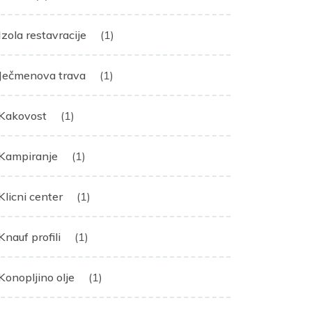
Izola restavracije
(1)
Ječmenova trava
(1)
Kakovost
(1)
Kampiranje
(1)
Klicni center
(1)
Knauf profili
(1)
Konopljino olje
(1)