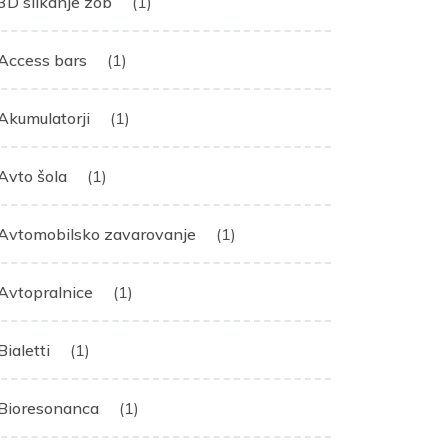
3D slikanje zob
(1)
Access bars
(1)
Akumulatorji
(1)
Avto šola
(1)
Avtomobilsko zavarovanje
(1)
Avtopralnice
(1)
Bialetti
(1)
Bioresonanca
(1)