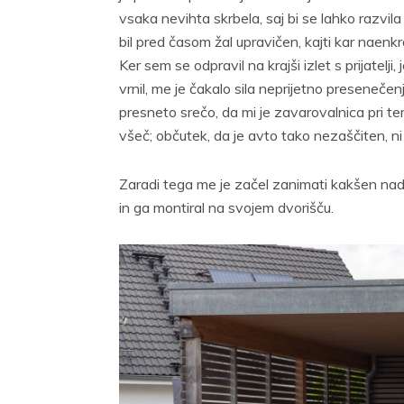
vsaka nevihta skrbela, saj bi se lahko razvil
bil pred časom žal upravičen, kajti kar naenkr
Ker sem se odpravil na krajši izlet s prijatel
vrnil, me je čakalo sila neprijetno presenečenj
presneto srečo, da mi je zavarovalnica pri t
všeč; občutek, da je avto tako nezaščiten, ni b
Zaradi tega me je začel zanimati kakšen nads
in ga montiral na svojem dvorišču.