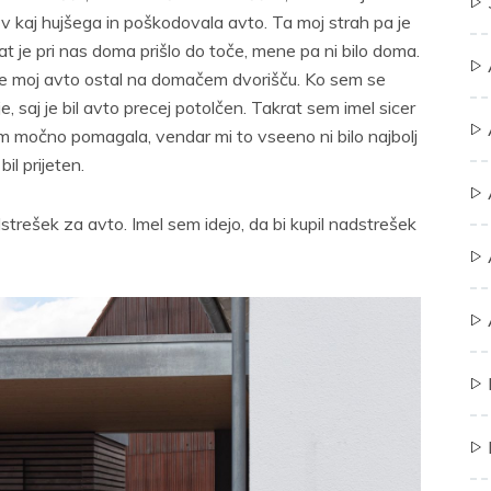
a v kaj hujšega in poškodovala avto. Ta moj strah pa je
at je pri nas doma prišlo do toče, mene pa ni bilo doma.
ji, je moj avto ostal na domačem dvorišču. Ko sem se
e, saj je bil avto precej potolčen. Takrat sem imel sicer
em močno pomagala, vendar mi to vseeno ni bilo najbolj
il prijeten.
trešek za avto. Imel sem idejo, da bi kupil nadstrešek