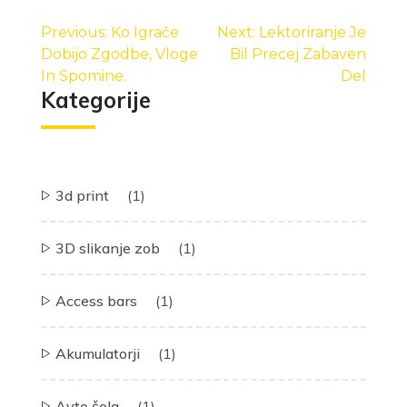
prispevka
Previous:
Ko Igrače
Next:
Lektoriranje Je
Dobijo Zgodbe, Vloge
Bil Precej Zabaven
In Spomine.
Del
Kategorije
3d print
(1)
3D slikanje zob
(1)
Access bars
(1)
Akumulatorji
(1)
Avto šola
(1)