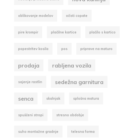
oblikovanje modelov
očisti copate
pire krompir
plačilne kartice
plačilo s kartico
popestritev kosila
pos
priprave na maturo
prodaja
rabljena vozila
sedežna garnitura
sajenje rastlin
senca
skalnjak
splošna matura
spuščeni stropi
stresno obdobje
suho montažne gradnje
telesna forma