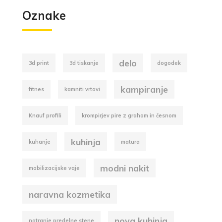
Oznake
delo
3d print
3d tiskanje
dogodek
kampiranje
fitnes
kamniti vrtovi
Knauf profili
krompirjev pire z grahom in česnom
kuhinja
kuhanje
matura
modni nakit
mobilizacijske vaje
naravna kozmetika
nova kuhinja
notranje predelne stene