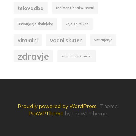
telovadba
tridimenzionalne stvari
Ustvarjanje skalnjaka
vaje za mišice
vitamini
vodni skuter
vrtnarjenje
zdravje
zeleni pire krompir
Proudly powered by WordPress
|
Theme:
ProWPTheme
by ProWPTheme.