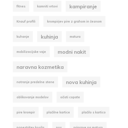
kampiranje
fitnes
kamniti vrtovi
Knauf profili
krompirjev pire z grahom in česnom
kuhinja
kuhanje
matura
modni nakit
mobilizacijske vaje
naravna kozmetika
nova kuhinja
notranje predelne stene
oblikovanje modelov
očisti copate
pire krompir
plačilne kartice
plačilo s kartico
popestritev kosila
pos
priprave na maturo