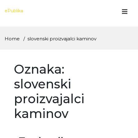
Skip
to
ePublika
content
Home
slovenski proizvajalci kaminov
Oznaka:
slovenski
proizvajalci
kaminov