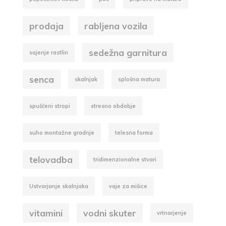
prodaja
rabljena vozila
sedežna garnitura
sajenje rastlin
senca
skalnjak
splošna matura
spuščeni stropi
stresno obdobje
suho montažne gradnje
telesna forma
telovadba
tridimenzionalne stvari
Ustvarjanje skalnjaka
vaje za mišice
vitamini
vodni skuter
vrtnarjenje