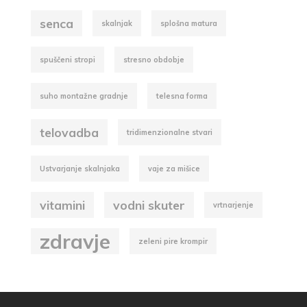
senca
skalnjak
splošna matura
spuščeni stropi
stresno obdobje
suho montažne gradnje
telesna forma
telovadba
tridimenzionalne stvari
Ustvarjanje skalnjaka
vaje za mišice
vitamini
vodni skuter
vrtnarjenje
zdravje
zeleni pire krompir