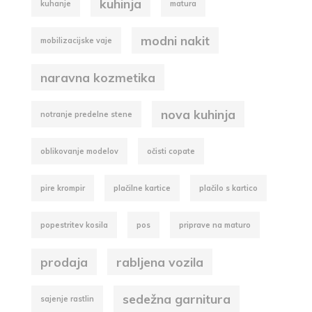
kuhinja
kuhanje
matura
modni nakit
mobilizacijske vaje
naravna kozmetika
nova kuhinja
notranje predelne stene
oblikovanje modelov
očisti copate
pire krompir
plačilne kartice
plačilo s kartico
popestritev kosila
pos
priprave na maturo
prodaja
rabljena vozila
sedežna garnitura
sajenje rastlin