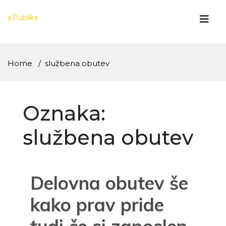
Skip
to
ePublika
content
Home
službena obutev
Oznaka:
službena obutev
Delovna obutev še
kako prav pride