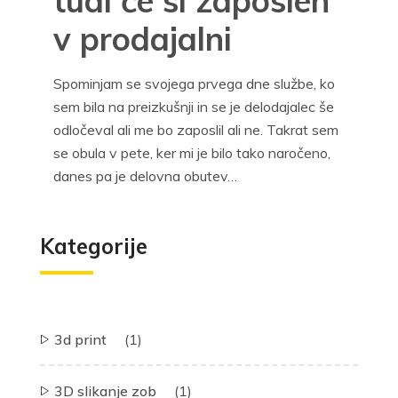
tudi če si zaposlen
v prodajalni
Spominjam se svojega prvega dne službe, ko
sem bila na preizkušnji in se je delodajalec še
odločeval ali me bo zaposlil ali ne. Takrat sem
se obula v pete, ker mi je bilo tako naročeno,
danes pa je delovna obutev…
Kategorije
3d print
(1)
3D slikanje zob
(1)