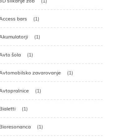
3D slikanje zob
(1)
Access bars
(1)
Akumulatorji
(1)
Avto šola
(1)
Avtomobilsko zavarovanje
(1)
Avtopralnice
(1)
Bialetti
(1)
Bioresonanca
(1)