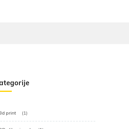
ategorije
3d print
(1)