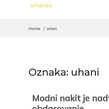
Skip
ePublika
to
content
Home
uhani
Oznaka:
uhani
Modni nakit je na
obdarovanje