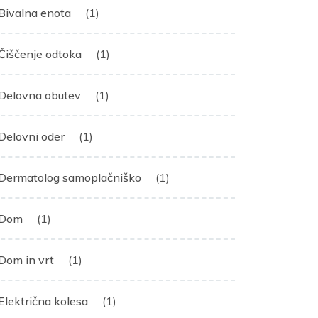
Bivalna enota
(1)
Čiščenje odtoka
(1)
Delovna obutev
(1)
Delovni oder
(1)
Dermatolog samoplačniško
(1)
Dom
(1)
Dom in vrt
(1)
Električna kolesa
(1)