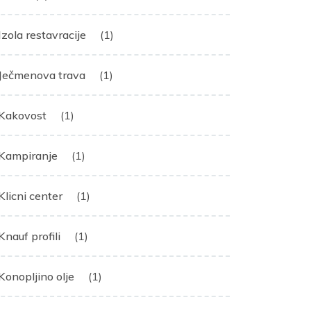
Izola restavracije
(1)
Ječmenova trava
(1)
Kakovost
(1)
Kampiranje
(1)
Klicni center
(1)
Knauf profili
(1)
Konopljino olje
(1)