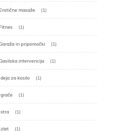
Erotične masaže
(1)
Fitnes
(1)
Garaža in pripomočki
(1)
Gasilska intervencija
(1)
Ideja za kosilo
(1)
Igrače
(1)
Istra
(1)
Izlet
(1)