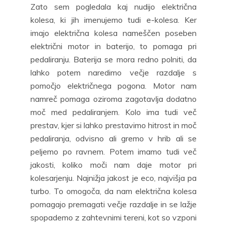
Zato sem pogledala kaj nudijo električna
kolesa, ki jih imenujemo tudi e-kolesa. Ker
imajo električna kolesa nameščen poseben
električni motor in baterijo, to pomaga pri
pedaliranju. Baterija se mora redno polniti, da
lahko potem naredimo večje razdalje s
pomočjo električnega pogona. Motor nam
namreč pomaga oziroma zagotavlja dodatno
moč med pedaliranjem. Kolo ima tudi več
prestav, kjer si lahko prestavimo hitrost in moč
pedaliranja, odvisno ali gremo v hrib ali se
peljemo po ravnem. Potem imamo tudi več
jakosti, koliko moči nam daje motor pri
kolesarjenju. Najnižja jakost je eco, najvišja pa
turbo. To omogoča, da nam električna kolesa
pomagajo premagati večje razdalje in se lažje
spopademo z zahtevnimi tereni, kot so vzponi