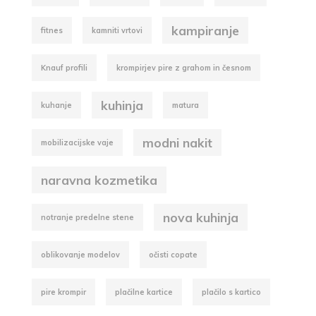
kampiranje
fitnes
kamniti vrtovi
Knauf profili
krompirjev pire z grahom in česnom
kuhinja
kuhanje
matura
modni nakit
mobilizacijske vaje
naravna kozmetika
nova kuhinja
notranje predelne stene
oblikovanje modelov
očisti copate
pire krompir
plačilne kartice
plačilo s kartico