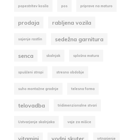
popestritev kosila
pos
priprave na maturo
prodaja
rabljena vozila
sedežna garnitura
sajenje rastlin
senca
skalnjak
splošna matura
spuščeni stropi
stresno obdobje
suho montažne gradnje
telesna forma
telovadba
tridimenzionalne stvari
Ustvarjanje skalnjaka
vaje za mišice
vitamini
vodni skuter
vrtnarjenje