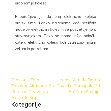
ergonomija kolesa.
Priporočljivo je, da prej električna kolesa
preizkusimo. Lahko najamemo več različnih
modelov električnih koles in se posvetujemo s
strokovnjakom. Tako se bomo lažje odločili,
katera električna kolesa bolj ustrezajo našim
željam in potrebam.
Navigacija
prispevka
Previous:
Zelo
Next:
Meni Je Dobra
Zabavna Aktivnost Za
Postelja Pomagala Pri
Poletne Dneve Na
Boljšem Spanju
Morju Je Sup
Kategorije