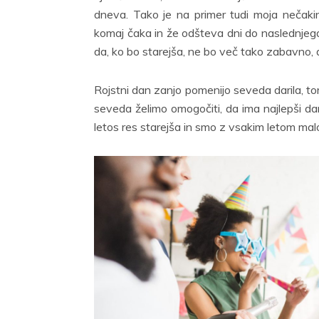
dneva. Tako je na primer tudi moja nečak
komaj čaka in že odšteva dni do naslednjega.
da, ko bo starejša, ne bo več tako zabavno,
Rojstni dan zanjo pomenijo seveda darila, tort
seveda želimo omogočiti, da ima najlepši dan d
letos res starejša in smo z vsakim letom mal