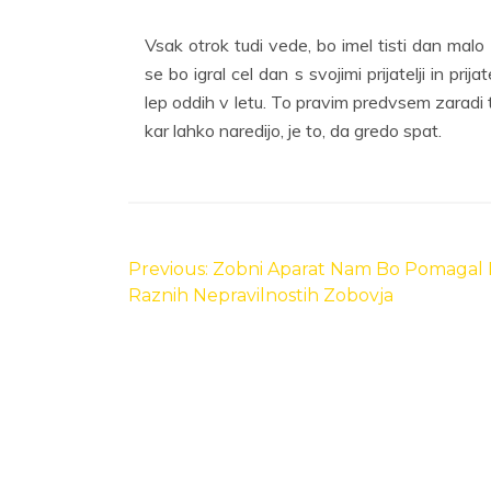
Vsak otrok tudi vede, bo imel tisti dan malo
se bo igral cel dan s svojimi prijatelji in prij
lep oddih v letu. To pravim predvsem zaradi t
kar lahko naredijo, je to, da gredo spat.
Navigacija
prispevka
Previous:
Zobni Aparat Nam Bo Pomagal 
Raznih Nepravilnostih Zobovja