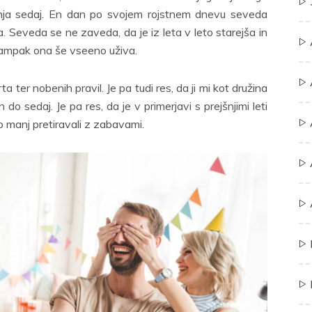
inja sedaj. En dan po svojem rojstnem dnevu seveda
 Seveda se ne zaveda, da je iz leta v leto starejša in
 ampak ona še vseeno uživa.
a ter nobenih pravil. Je pa tudi res, da ji mi kot družina
o sedaj. Je pa res, da je v primerjavi s prejšnjimi leti
o manj pretiravali z zabavami.