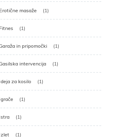
Erotične masaže
(1)
Fitnes
(1)
Garaža in pripomočki
(1)
Gasilska intervencija
(1)
Ideja za kosilo
(1)
Igrače
(1)
Istra
(1)
Izlet
(1)