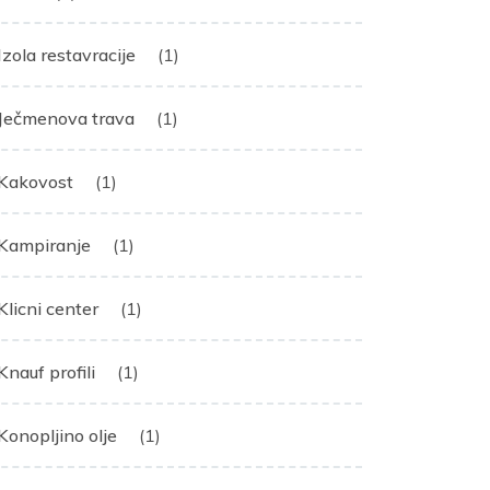
Izola restavracije
(1)
Ječmenova trava
(1)
Kakovost
(1)
Kampiranje
(1)
Klicni center
(1)
Knauf profili
(1)
Konopljino olje
(1)