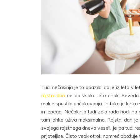
Tudi nečakinja je to opazila, da je iz leta v 
rojstni dan
ne bo vsako leto enak. Seveda 
malce spustila pričakovanja. In tako je lahk
in lepega. Nečakinja tudi zelo rada hodi na ro
tam lahko uživa maksimalno. Rojstni dan je
svojega rojstnega dneva veseli. Je pa tudi res, 
prijateljice. Čisto vsak otrok namreč obožuje t