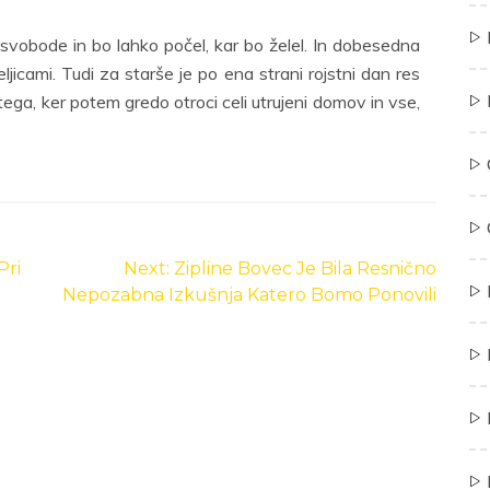
 svobode in bo lahko počel, kar bo želel. In dobesedna
ateljicami. Tudi za starše je po ena strani rojstni dan res
ega, ker potem gredo otroci celi utrujeni domov in vse,
Pri
Next:
Zipline Bovec Je Bila Resnično
Nepozabna Izkušnja Katero Bomo Ponovili