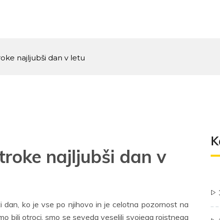
roke najljubši dan v letu
K
troke najljubši dan v
sti dan, ko je vse po njihovo in je celotna pozornost na
 smo bili otroci, smo se seveda veselili svojega rojstnega