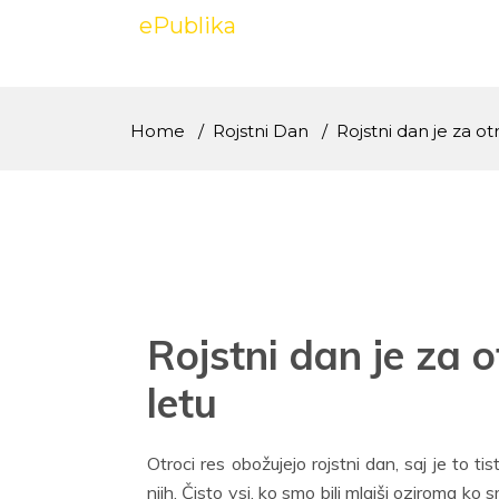
Skip
ePublika
to
content
Home
Rojstni Dan
Rojstni dan je za ot
Rojstni dan je za o
letu
Otroci res obožujejo rojstni dan, saj je to ti
njih. Čisto vsi, ko smo bili mlajši oziroma ko