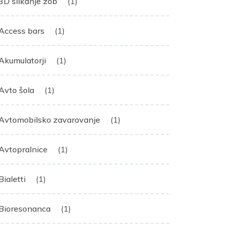
3D slikanje zob
(1)
Access bars
(1)
Akumulatorji
(1)
Avto šola
(1)
Avtomobilsko zavarovanje
(1)
Avtopralnice
(1)
Bialetti
(1)
Bioresonanca
(1)