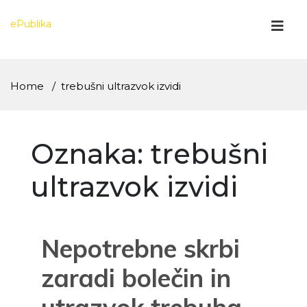
Skip
to
ePublika
content
Home
trebušni ultrazvok izvidi
Oznaka:
trebušni
ultrazvok izvidi
Nepotrebne skrbi
zaradi bolečin in