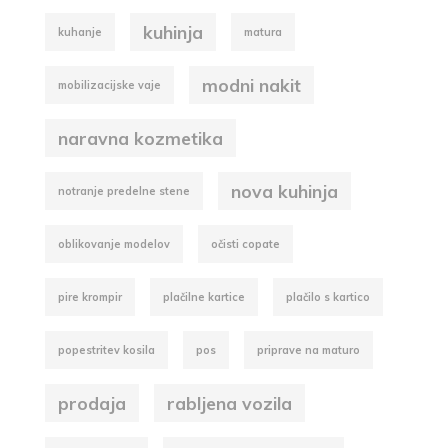
kuhinja
kuhanje
matura
modni nakit
mobilizacijske vaje
naravna kozmetika
nova kuhinja
notranje predelne stene
oblikovanje modelov
očisti copate
pire krompir
plačilne kartice
plačilo s kartico
popestritev kosila
pos
priprave na maturo
prodaja
rabljena vozila