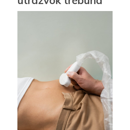
utrazvok trebuha