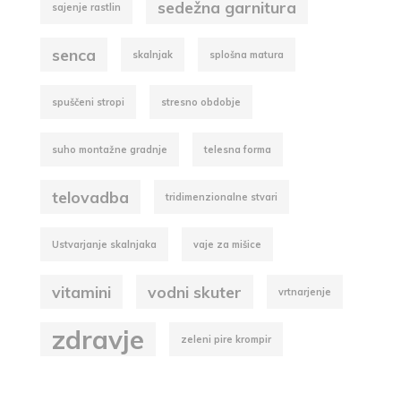
sedežna garnitura
sajenje rastlin
senca
skalnjak
splošna matura
spuščeni stropi
stresno obdobje
suho montažne gradnje
telesna forma
telovadba
tridimenzionalne stvari
Ustvarjanje skalnjaka
vaje za mišice
vitamini
vodni skuter
vrtnarjenje
zdravje
zeleni pire krompir