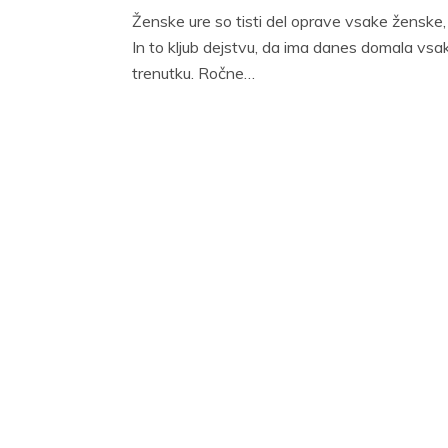
Ženske ure so tisti del oprave vsake ženske, z
In to kljub dejstvu, da ima danes domala vsak
trenutku. Ročne…