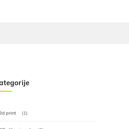
ategorije
3d print
(1)