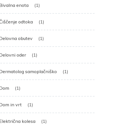
Bivalna enota
(1)
Čiščenje odtoka
(1)
Delovna obutev
(1)
Delovni oder
(1)
Dermatolog samoplačniško
(1)
Dom
(1)
Dom in vrt
(1)
Električna kolesa
(1)