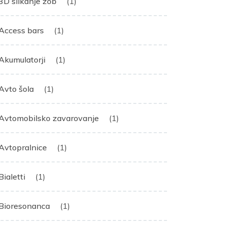
3D slikanje zob
(1)
Access bars
(1)
Akumulatorji
(1)
Avto šola
(1)
Avtomobilsko zavarovanje
(1)
Avtopralnice
(1)
Bialetti
(1)
Bioresonanca
(1)