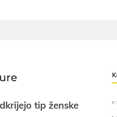
ure
K
dkrijejo tip ženske