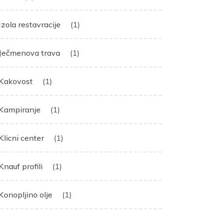
Izola restavracije
(1)
Ječmenova trava
(1)
Kakovost
(1)
Kampiranje
(1)
Klicni center
(1)
Knauf profili
(1)
Konopljino olje
(1)