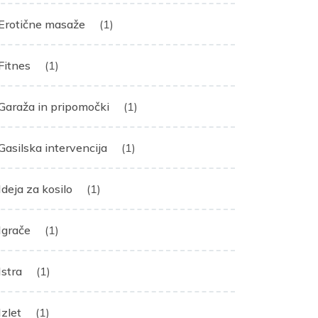
Erotične masaže
(1)
Fitnes
(1)
Garaža in pripomočki
(1)
Gasilska intervencija
(1)
Ideja za kosilo
(1)
Igrače
(1)
Istra
(1)
Izlet
(1)