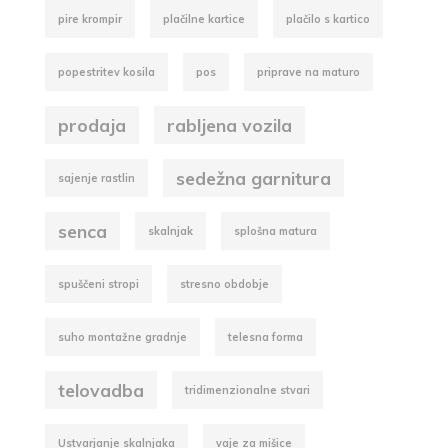
pire krompir
plačilne kartice
plačilo s kartico
popestritev kosila
pos
priprave na maturo
prodaja
rabljena vozila
sedežna garnitura
sajenje rastlin
senca
skalnjak
splošna matura
spuščeni stropi
stresno obdobje
suho montažne gradnje
telesna forma
telovadba
tridimenzionalne stvari
Ustvarjanje skalnjaka
vaje za mišice