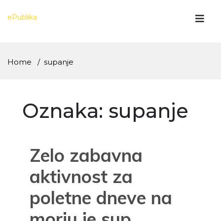
Skip
to
ePublika
content
Home
supanje
Oznaka:
supanje
Zelo zabavna
aktivnost za
poletne dneve na
morju je sup