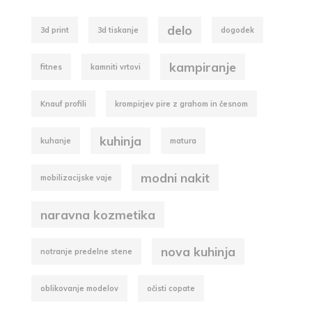
delo
3d print
3d tiskanje
dogodek
kampiranje
fitnes
kamniti vrtovi
Knauf profili
krompirjev pire z grahom in česnom
kuhinja
kuhanje
matura
modni nakit
mobilizacijske vaje
naravna kozmetika
nova kuhinja
notranje predelne stene
oblikovanje modelov
očisti copate