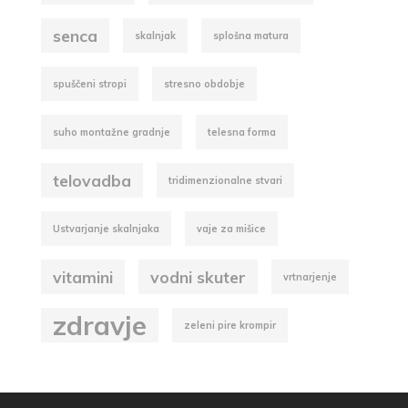
senca
skalnjak
splošna matura
spuščeni stropi
stresno obdobje
suho montažne gradnje
telesna forma
telovadba
tridimenzionalne stvari
Ustvarjanje skalnjaka
vaje za mišice
vitamini
vodni skuter
vrtnarjenje
zdravje
zeleni pire krompir