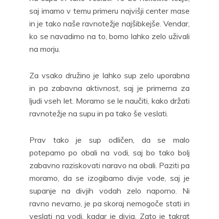
saj imamo v temu primeru najvišji center mase
in je tako naše ravnotežje najšibkejše. Vendar,
ko se navadimo na to, bomo lahko zelo uživali
na morju.
Za vsako družino je lahko sup zelo uporabna
in pa zabavna aktivnost, saj je primerna za
ljudi vseh let. Moramo se le naučiti, kako držati
ravnotežje na supu in pa tako še veslati.
Prav tako je sup odličen, da se malo
potepamo po obali na vodi, saj bo tako bolj
zabavno raziskovati naravo na obali. Paziti pa
moramo, da se izogibamo divje vode, saj je
supanje na divjih vodah zelo naporno. Ni
ravno nevarno, je pa skoraj nemogoče stati in
veslati na vodi, kadar je divja. Zato je takrat