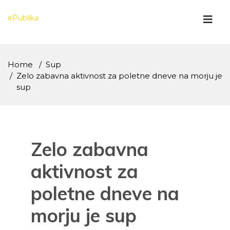
Skip
to
ePublika
content
Home
Sup
Zelo zabavna aktivnost za poletne dneve na morju je
sup
Zelo zabavna
aktivnost za
poletne dneve na
morju je sup