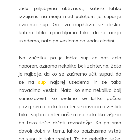
Zelo priljubljena aktivnost, katero lahko
izvajamo na morju med poletjem, je supanje
oziroma sup. Gre za napihljivo se desko,
katero lahko uporabljamo tako, da se nanjo
usedemo, nato pa veslamo na vodni gladini.
Na začetku, pa je lahko sup za nas zelo
naporen, oziroma nekoliko bolj zahtevno. Zato
je najbolje, da ko se začnemo učiti supati, da
se na
sup
najprej usedemo in se tako
navadimo veslati. Nato, ko smo nekoliko bolj
samozavesti ko sedimo, se lahko počasi
povzpnemo na kolena ter se navadimo veslati
tako, saj bo center naše mase nekoliko višje in
bo tako težje držati ravnotežje. Ko pa smo
dovolj dobri v temu, lahko poizkusimo vstati
na supu in tako veslati. To bo nekoliko težje,