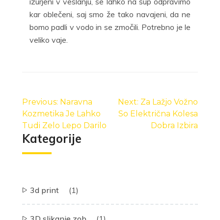
izurjeni v veslanju, se lahko na sup odpravimo
kar oblečeni, saj smo že tako navajeni, da ne
bomo padli v vodo in se zmočili. Potrebno je le
veliko vaje.
Navigacija
prispevka
Previous:
Naravna
Next:
Za Lažjo Vožno
Kozmetika Je Lahko
So Električna Kolesa
Tudi Zelo Lepo Darilo
Dobra Izbira
Kategorije
3d print
(1)
3D slikanje zob
(1)