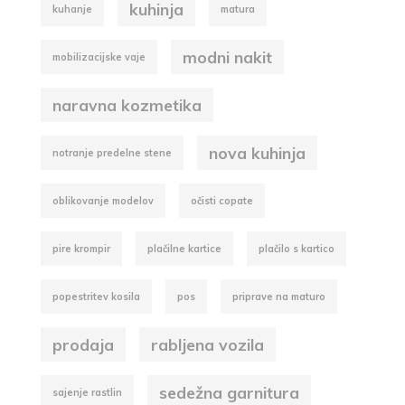
kuhinja
kuhanje
matura
modni nakit
mobilizacijske vaje
naravna kozmetika
nova kuhinja
notranje predelne stene
oblikovanje modelov
očisti copate
pire krompir
plačilne kartice
plačilo s kartico
popestritev kosila
pos
priprave na maturo
prodaja
rabljena vozila
sedežna garnitura
sajenje rastlin