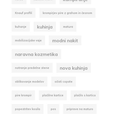
Knauf profili
krompirjev pire z grahom in česnom
kuhinja
kuhanje
matura
modni nakit
mobilizacijske vaje
naravna kozmetika
nova kuhinja
notranje predelne stene
oblikovanje modelov
očisti copate
pire krompir
plačilne kartice
plačilo s kartico
popestritev kosila
pos
priprave na maturo