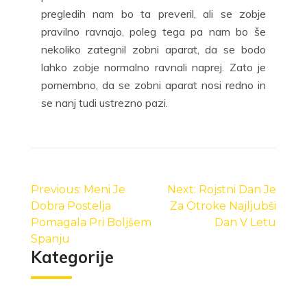
pregledih nam bo ta preveril, ali se zobje
pravilno ravnajo, poleg tega pa nam bo še
nekoliko zategnil zobni aparat, da se bodo
lahko zobje normalno ravnali naprej. Zato je
pomembno, da se zobni aparat nosi redno in
se nanj tudi ustrezno pazi.
Navigacija
prispevka
Previous:
Meni Je
Next:
Rojstni Dan Je
Dobra Postelja
Za Otroke Najljubši
Pomagala Pri Boljšem
Dan V Letu
Spanju
Kategorije