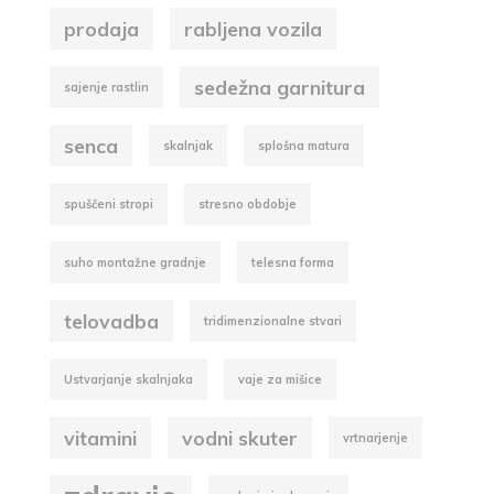
prodaja
rabljena vozila
sedežna garnitura
sajenje rastlin
senca
skalnjak
splošna matura
spuščeni stropi
stresno obdobje
suho montažne gradnje
telesna forma
telovadba
tridimenzionalne stvari
Ustvarjanje skalnjaka
vaje za mišice
vitamini
vodni skuter
vrtnarjenje