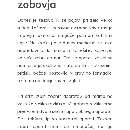
zobovja
Danes je težava, ki se pojavi pri zelo veliko
ljudeh, težava z neravno oziroma krivo rastjo
zobovja, oziroma, drugače poznan kot kriv
ugriz. Na srečo, pa je danes medicina že tako
napredovala, da imamo za to rešitev, kateri pa
se reče zobni aparat. Gre za aparat, kateri se
nam prilega okoli zob, nato pa jih z ustreznimi
pritiski, počasi postavlja v pravilno formacijo,
oziroma da dobijo raven izgled.
Pri sami izbiri zobnih aparatov, pa imamo na
voljo že veliko različnih. V grobem razlikujemo
predvsem dva različna tipa zobnega aparata.
Prvi takšen tip so snemalni aparati. Takšen
zobni aparat nam bo omogočal, da ga